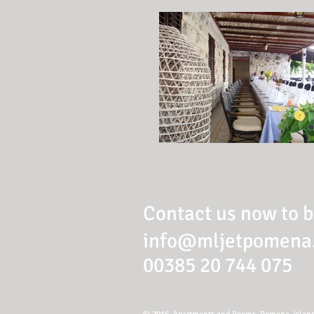
Contact us now to 
info@mljetpomena
00385 20 744 075