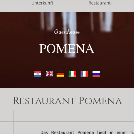
Unterkunft
Restaurant
Guesthouse
POMENA
Restaurant Pomena
Das Restaurant Pomena liegt in einer r