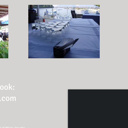
book:
.com